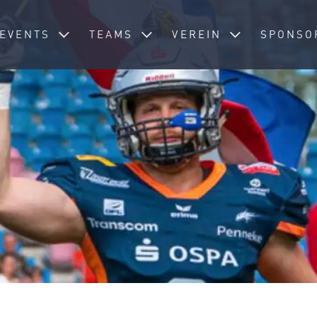
Toggle Dropdown
Toggle Dropdown
Toggle Dropdow
EVENTS
TEAMS
VEREIN
SPONSO