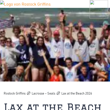
Rostock Griffins
Lacrosse – Seals
Lax at the Beach 2026
Lax at the Beach