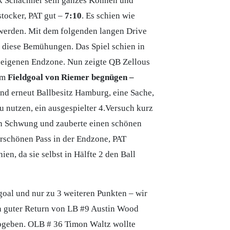
k Schachner sein ganzes Können und
stocker, PAT gut –
7:10
. Es schien wie
 werden. Mit dem folgenden langen Drive
gs diese Bemühungen. Das Spiel schien in
r eigenen Endzone. Nun zeigte QB Zellous
em
Fieldgoal von Riemer begnügen –
nd erneut Ballbesitz Hamburg, eine Sache,
u nutzen, ein ausgespielter 4.Versuch kurz
 in Schwung und zauberte einen schönen
schönen Pass in der Endzone, PAT
n, da sie selbst in Hälfte 2 den Ball
goal und nur zu 3 weiteren Punkten – wir
Ein guter Return von LB #9 Austin Wood
abgeben. OLB # 36 Timon Waltz wollte