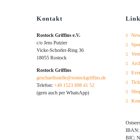
Kontakt
Link
Rostock Griffins e.V.
New
c/o Jens Putzier
Spo
Vicke-Schorler-Ring 36
Vere
18055 Rostock
Arc
Rostock Griffins
Eve
geschaeftsstelle@rostockgriffins.de
Tick
Telefon:
+49 1523 898 41 52
Sho
(gern auch per WhatsApp)
Kon
Ostsee
IBAN: 
BIC: