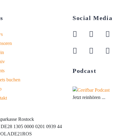
s
Social Media
s
nsoren
in
hiv
Podcast
nts
ets buchen
p
Jetzt reinhören ...
takt
sparkasse Rostock
DE28 1305 0000 0201 0939 44
 NOLADE21ROS