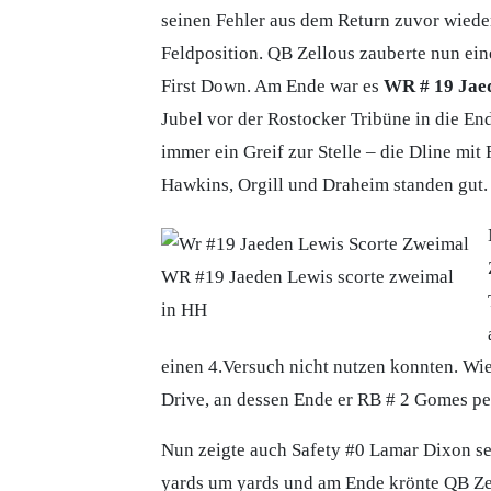
seinen Fehler aus dem Return zuvor wieder
Feldposition. QB Zellous zauberte nun ein
First Down. Am Ende war es
WR # 19 Jaed
Jubel vor der Rostocker Tribüne in die En
immer ein Greif zur Stelle – die Dline mi
Hawkins, Orgill und Draheim standen gut.
WR #19 Jaeden Lewis scorte zweimal
in HH
einen 4.Versuch nicht nutzen konnten. Wi
Drive, an dessen Ende er RB # 2 Gomes per
Nun zeigte auch Safety #0 Lamar Dixon s
yards um yards und am Ende krönte QB Zel