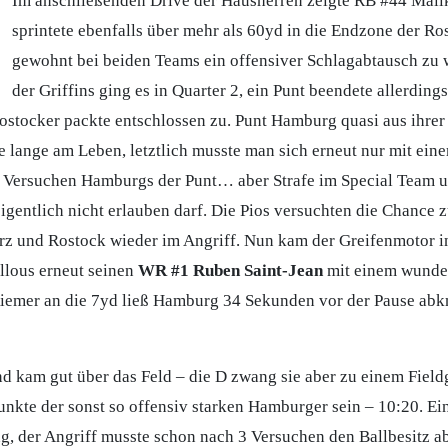
Im anschließenden Drive der Hausherren zeigte RB #44 Mali
sprintete ebenfalls über mehr als 60yd in die Endzone der Ro
gewohnt bei beiden Teams ein offensiver Schlagabtausch zu
der Griffins ging es in Quarter 2, ein Punt beendete allerdin
Rostocker packte entschlossen zu. Punt Hamburg quasi aus ihre
ve lange am Leben, letztlich musste man sich erneut nur mit ein
3 Versuchen Hamburgs der Punt… aber Strafe im Special Team u
igentlich nicht erlauben darf. Die Pios versuchten die Chance z
kurz und Rostock wieder im Angriff. Nun kam der Greifenmotor
llous erneut seinen
WR #1 Ruben Saint-Jean
mit einem wunder
iemer an die 7yd ließ Hamburg 34 Sekunden vor der Pause abknie
und kam gut über das Feld – die D zwang sie aber zu einem Field
Punkte der sonst so offensiv starken Hamburger sein – 10:20. 
g, der Angriff musste schon nach 3 Versuchen den Ballbesitz 