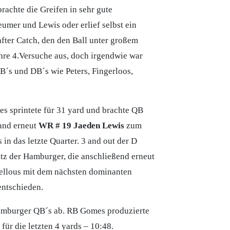
achte die Greifen in sehr gute
umer und Lewis oder erlief selbst ein
fter Catch, den den Ball unter großem
 ihre 4.Versuche aus, doch irgendwie war
B´s und DB´s wie Peters, Fingerloos,
s sprintete für 31 yard und brachte QB
fand erneut
WR # 19 Jaeden Lewis
zum
in das letzte Quarter. 3 and out der D
itz der Hamburger, die anschließend erneut
Zellous mit dem nächsten dominanten
entschieden.
Hamburger QB´s ab. RB Gomes produzierte
r die letzten 4 yards – 10:48.