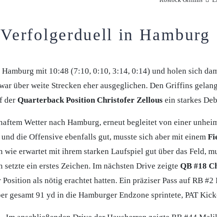
 Verfolgerduell in Hamburg
 Hamburg mit 10:48 (7:10, 0:10, 3:14, 0:14) und holen sich dami
l war über weite Strecken eher ausgeglichen. Den Griffins gel
f der
Quarterback Position Christofer Zellous
ein starkes D
elhaftem Wetter nach Hamburg, erneut begleitet von einer unhei
 und die Offensive ebenfalls gut, musste sich aber mit einem
Fi
 wie erwartet mit ihrem starken Laufspiel gut über das Feld, mu
setzte ein erstes Zeichen. Im nächsten Drive zeigte
QB #18 Ch
 Position als nötig erachtet hatten. Ein präziser Pass auf RB 
über gesamt 91 yd in die Hamburger Endzone sprintete, PAT Kic