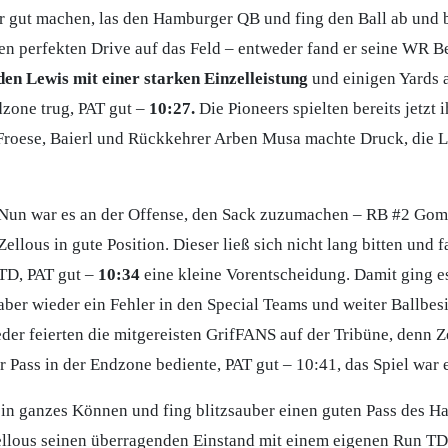
 gut machen, las den Hamburger QB und fing den Ball ab und br
en perfekten Drive auf das Feld – entweder fand er seine WR Be
en Lewis mit einer starken Einzelleistung
und einigen Yards a
dzone trug, PAT gut –
10:27.
Die Pioneers spielten bereits jetzt
t Froese, Baierl und Rückkehrer Arben Musa machte Druck, die L
Nun war es an der Offense, den Sack zuzumachen – RB #2 Gome
Zellous in gute Position. Dieser ließ sich nicht lang bitten und 
TD, PAT gut –
10:34
eine kleine Vorentscheidung. Damit ging es 
aber wieder ein Fehler in den Special Teams und weiter Ballbes
eder feierten die mitgereisten GrifFANS auf der Tribüne, denn 
 Pass in der Endzone bediente, PAT gut – 10:41, das Spiel war 
ein ganzes Können und fing blitzsauber einen guten Pass des 
lous seinen überragenden Einstand mit einem eigenen Run TD fü