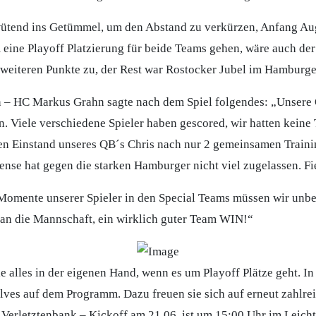
ütend ins Getümmel, um den Abstand zu verkürzen, Anfang Aug
eine Playoff Platzierung für beide Teams gehen, wäre auch der
e weiteren Punkte zu, der Rest war Rostocker Jubel im Hamburg
n – HC Markus Grahn sagte nach dem Spiel folgendes: „Unsere O
n. Viele verschiedene Spieler haben gescored, wir hatten keine 
en Einstand unseres QB´s Chris nach nur 2 gemeinsamen Traini
nse hat gegen die starken Hamburger nicht viel zugelassen. Fi
Momente unserer Spieler in den Special Teams müssen wir unbed
 an die Mannschaft, ein wirklich guter Team WIN!“
le alles in der eigenen Hand, wenn es um Playoff Plätze geht. In
ves auf dem Programm. Dazu freuen sie sich auf erneut zahlr
 Verletztenbank – Kickoff am 21.06. ist um 15:00 Uhr im Leich