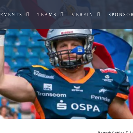
Toggle Dropdown
Toggle Dropdown
Toggle Dropdow
EVENTS
TEAMS
VEREIN
SPONSO
Rostock Griffins
L