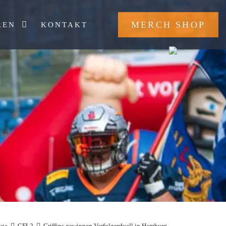
n
Toggle Dropdown
MERCH SHOP
REN
KONTAKT
iga
GFL2
Griffins gewinnen Verfolgerduell in Hamburg