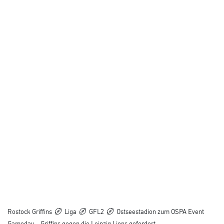
Rostock Griffins
Liga
GFL2
Ostseestadion zum OSPA Event
Gameday – Griffins gegen die Leipzig Lions gefordert